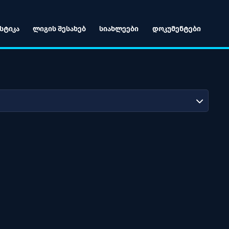
ᲡᲢᲘᲙᲐ
ᲚᲘᲒᲘᲡ ᲨᲔᲡᲐᲮᲔᲑ
ᲡᲘᲐᲮᲚᲔᲔᲑᲘ
ᲓᲝᲙᲣᲛᲔᲜᲢᲔᲑᲘ