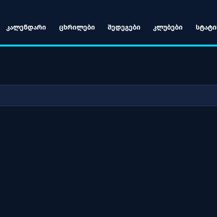
ᲙᲐᲚᲔᲜᲓᲐᲠᲘ
ᲪᲮᲠᲘᲚᲔᲑᲘ
ᲨᲔᲓᲔᲒᲔᲑᲘ
ᲙᲚᲣᲑᲔᲑᲘ
ᲡᲢᲐᲢᲘ