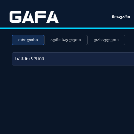
ᲛᲗᲐᲕᲐᲠᲘ
თბილისი
აღმოსავლეთი
დასავლეთი
სუპერ ლიგა