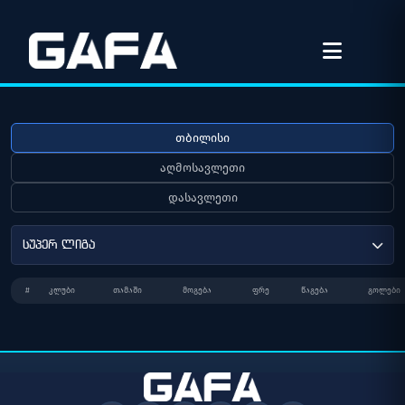
თბილისი
აღმოსავლეთი
დასავლეთი
სუპერ ლიგა
#
ᲙᲚᲣᲑᲘ
ᲗᲐᲛᲐᲨᲘ
ᲛᲝᲒᲔᲑᲐ
ᲤᲠᲔ
ᲬᲐᲒᲔᲑᲐ
ᲒᲝᲚᲔᲑᲘ