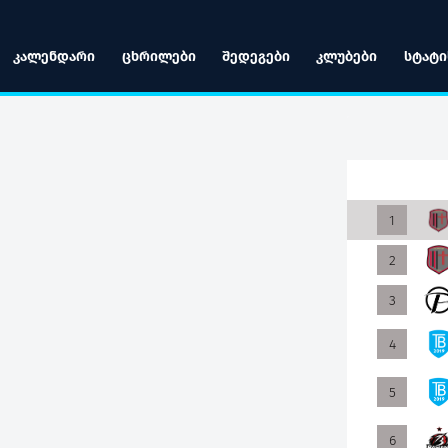
ᲙᲐᲚᲔᲜᲓᲐᲠᲘ
ᲪᲮᲠᲘᲚᲔᲑᲘ
ᲨᲔᲓᲔᲒᲔᲑᲘ
ᲙᲚᲣᲑᲔᲑᲘ
ᲡᲢᲐᲢᲘ
1
2
3
4
5
6