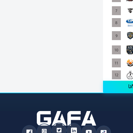
7
8
9
10
11
12
ს