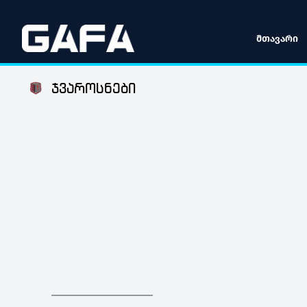
ᲛᲗᲐᲕᲐᲠᲘ
ჯვაროსნები