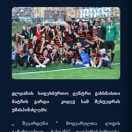
გლდანის
საფეხბურთო
ცენტრი
გახსნისთი
მატჩის გარდა
კიდევ
სამ
შეხვედრას
უმასპინძლებს
:
,, შევარდენი “ მოყვარულთა ლიგის
გამარჯვებულ „ბასიანს“ დაუპირისპირდება.