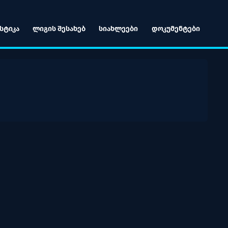
ᲡᲢᲘᲙᲐ
ᲚᲘᲒᲘᲡ ᲨᲔᲡᲐᲮᲔᲑ
ᲡᲘᲐᲮᲚᲔᲔᲑᲘ
ᲓᲝᲙᲣᲛᲔᲜᲢᲔᲑᲘ