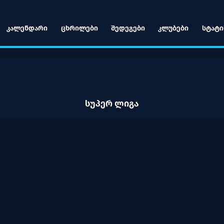
ᲙᲐᲚᲔᲜᲓᲐᲠᲘ
ᲪᲮᲠᲘᲚᲔᲑᲘ
ᲨᲔᲓᲔᲒᲔᲑᲘ
ᲙᲚᲣᲑᲔᲑᲘ
ᲡᲢᲐᲢᲘ
ᲡᲣᲞᲔᲠ ᲚᲘᲒᲐ