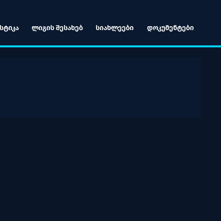
ᲡᲢᲘᲙᲐ
ᲚᲘᲒᲘᲡ ᲨᲔᲡᲐᲮᲔᲑ
ᲡᲘᲐᲮᲚᲔᲔᲑᲘ
ᲓᲝᲙᲣᲛᲔᲜᲢᲔᲑᲘ