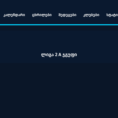
ᲙᲐᲚᲔᲜᲓᲐᲠᲘ
ᲪᲮᲠᲘᲚᲔᲑᲘ
ᲨᲔᲓᲔᲒᲔᲑᲘ
ᲙᲚᲣᲑᲔᲑᲘ
ᲡᲢᲐᲢᲘ
ᲚᲘᲒᲐ 2 A ᲯᲒᲣᲤᲘ