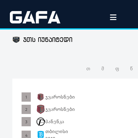
ჯთს იუნაიტედი
თ
მ
ფ
წ
ჯვაროსნები
0
0
0
0
1
ჯვაროსნები
0
0
0
0
2
პანენკა
0
0
0
0
3
თბილისი
0
0
0
0
4